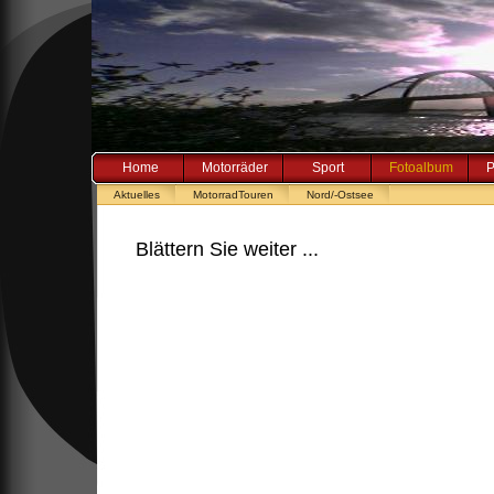
Home
Motorräder
Sport
Fotoalbum
P
Aktuelles
MotorradTouren
Nord/-Ostsee
Blättern Sie weiter ...